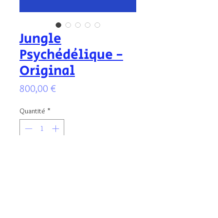
Jungle
Psychédélique -
Original
Prix
800,00 €
Quantité
*
Ajouter au panier
Illustration originale signée, aux pastels
gras, protégée par un vernis.
Format de l'illustration : 30x40 cm -