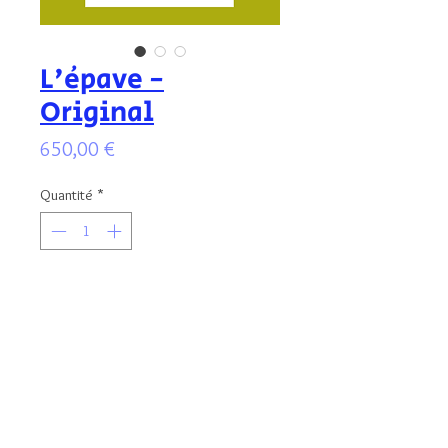
L'épave -
Original
Prix
650,00 €
Quantité
*
Ajouter au panier
Illustration originale signée, aux encres
colorées, protégée par un vernis anti
UV. Format de l'illustration : 30x20 cm -
encadré au format 40x30 cm.