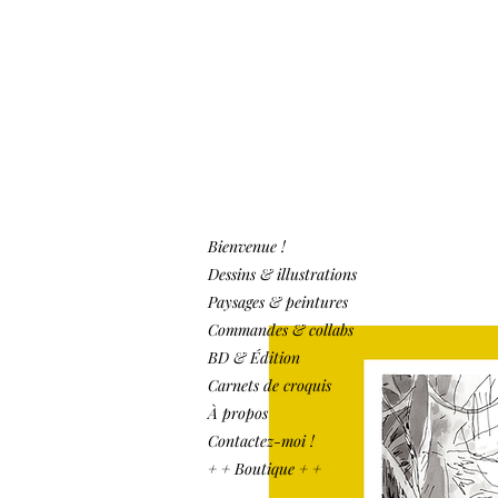
Bienvenue !
Dessins & illustrations
Paysages & peintures
Commandes & collabs
BD & Édition
Carnets de croquis
À propos
Contactez-moi !
+ + Boutique + +