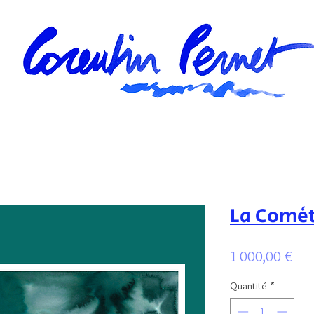
La Comèt
Prix
1 000,00 €
Quantité
*