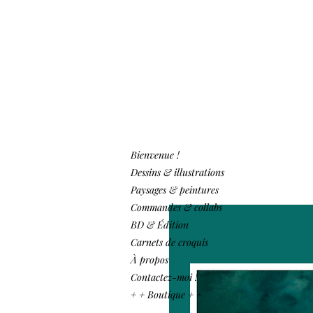
Bienvenue !
Dessins & illustrations
Paysages & peintures
Commandes & collabs
BD & Édition
Carnets de croquis
À propos
Contactez-moi !
+ + Boutique + +