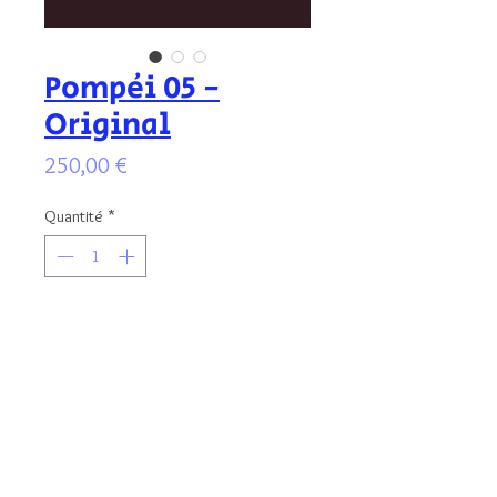
Pompéi 05 -
Original
Prix
250,00 €
Quantité
*
Ajouter au panier
Illustration originale signée, aux encres
colorées, protégée par un vernis anti
UV. Format de l'illustration : 13x9 cm -
encadré au format 18x12 cm.