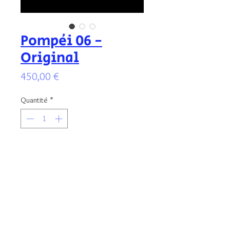
Pompéi 06 -
Original
Prix
450,00 €
Quantité
*
Ajouter au panier
Illustration originale signée, aux encres
colorées, protégée par un vernis anti
UV. Format de l'illustration : 18x13 cm -
encadré au format 21x30 cm.