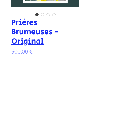
Prières
Brumeuses -
Original
Prix
500,00 €
Vendu
Illustration originale signée, aux encres
colorées, protégée par un vernis anti
UV. Format de l'illustration : 26x34 cm -
encadré au format 40x50 cm.