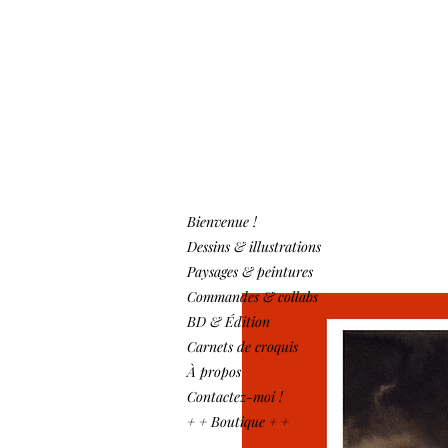
Bienvenue !
Dessins & illustrations
Paysages & peintures
Commandes & collabs
BD & Édition
Carnets de croquis
À propos
Contactez-moi !
+ + Boutique + +