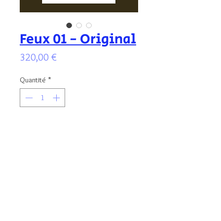
Feux 01 - Original
Prix
320,00 €
Quantité
*
Ajouter au panier
Illustration originale signée, aux encres
colorées, protégée par un vernis anti
UV. Format de l'illustration : 17x13 cm -
encadré au format 21x30 cm.