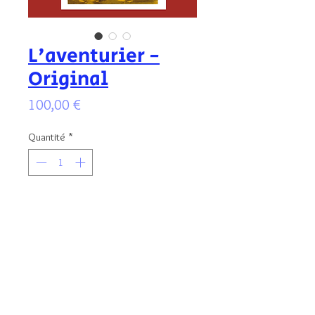
L'aventurier -
Original
Prix
100,00 €
Quantité
*
Ajouter au panier
Illustration originale signée, aux encres
colorées, protégée par un vernis anti
UV. Format de l'illustration : 13x9 cm -
encadré au format 18x12 cm.