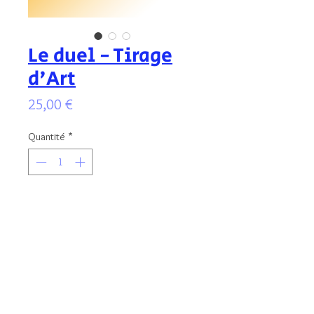
Le duel - Tirage
d'Art
Prix
25,00 €
Quantité
*
Ajouter au panier
Tirage d'Art limité à 15 exemplaires
signés et numérotés. 18x24 cm, papier
210g.
Imprimé à la Plus Petite Imprimerie du
Monde (Annecy).