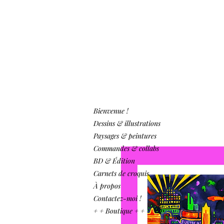
Bienvenue !
Dessins & illustrations
Paysages & peintures
Commandes & collabs
BD & Édition
Carnets de croquis
À propos
Contactez-moi !
+ + Boutique + +