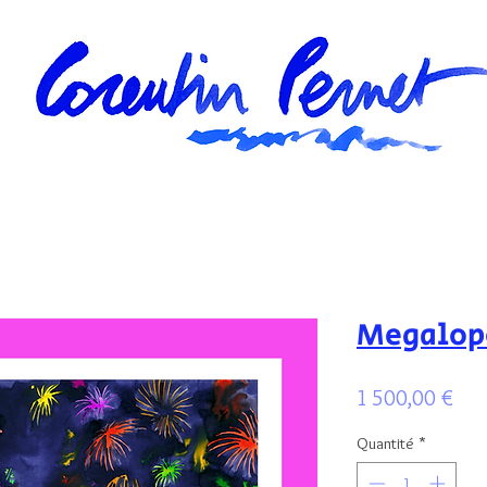
Megalopo
Prix
1 500,00 €
Quantité
*