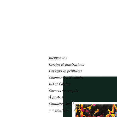
Bienvenue !
Dessins & illustrations
Paysages & peintures
Commandes & collabs
BD & Édition
Carnets de croquis
À propos
Contactez-moi !
+ + Boutique + +